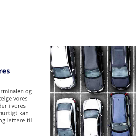
Budget-
res
terminalen og
vælge vores
der i vores
hurtigt kan
g lettere til