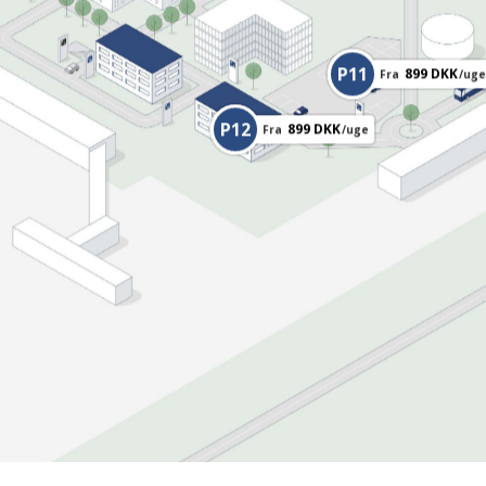
P11
899
DKK
Fra
/
ug
P12
899
DKK
Fra
/
uge