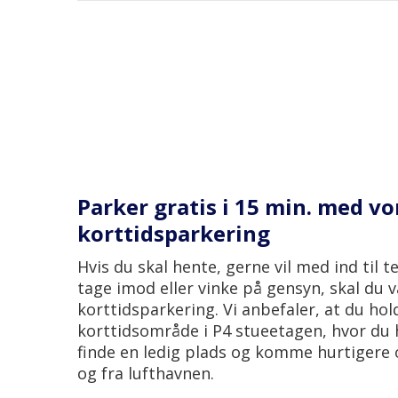
Google Maps
anlæg
Se P1 på Google Maps
Højdebegrænsning
Parker gratis i 15 min. med vo
korttidsparkering
Hvis du skal hente, gerne vil med ind til 
tage imod eller vinke på gensyn, skal du 
korttidsparkering. Vi anbefaler, at du hol
korttidsområde i P4 stueetagen, hvor du 
finde en ledig plads og komme hurtigere o
og fra lufthavnen.