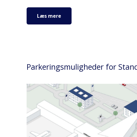
Læs mere
Parkeringsmuligheder for Stan
P1
1199
DKK
Fra
/
uge