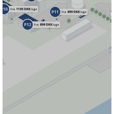
P10
1105
DKK
Fra
/
uge
P11
899
DKK
Fra
/
uge
P12
899
DKK
Fra
/
uge