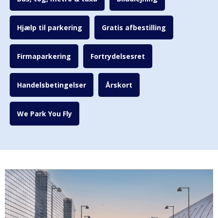
Hjælp til parkering
Gratis afbestilling
Firmaparkering
Fortrydelsesret
Handelsbetingelser
Årskort
We Park You Fly