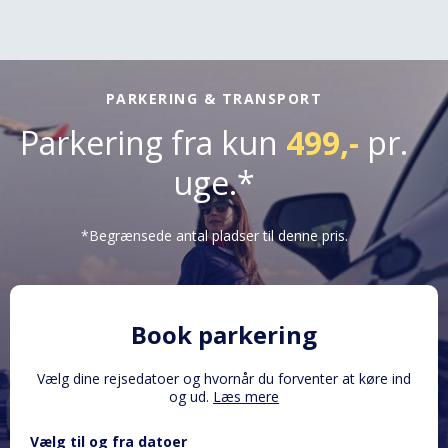
PARKERING & TRANSPORT
Parkering fra kun
499,-
pr.
uge.*
*Begrænsede antal pladser til denne pris.
Book parkering
Vælg dine rejsedatoer og hvornår du forventer at køre ind
og ud.
Læs mere
Vælg til og fra datoer