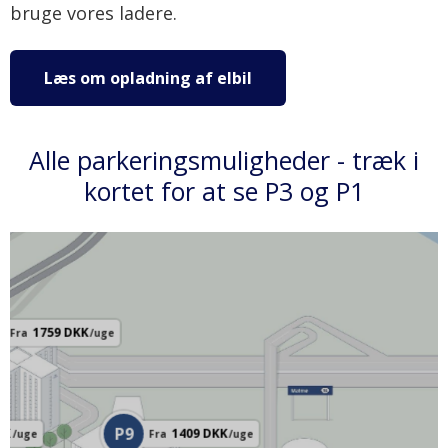
bruge vores ladere.
Læs om opladning af elbil
Alle parkeringsmuligheder - træk i
kortet for at se P3 og P1
1759
DKK
Fra
/
uge
P9
KK
1409
DKK
/
uge
Fra
/
uge