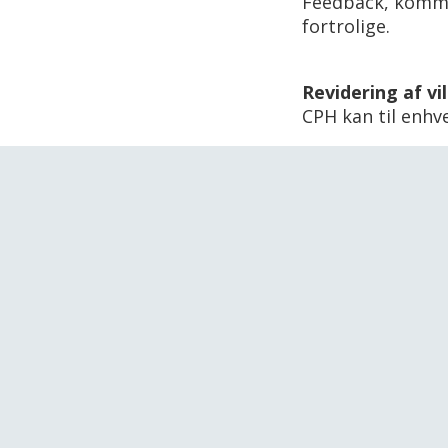
Feedback, kommen
fortrolige.
Revidering af vi
CPH kan til enhv