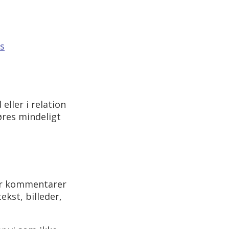
s
eller i relation
øres mindeligt
ler kommentarer
ekst, billeder,