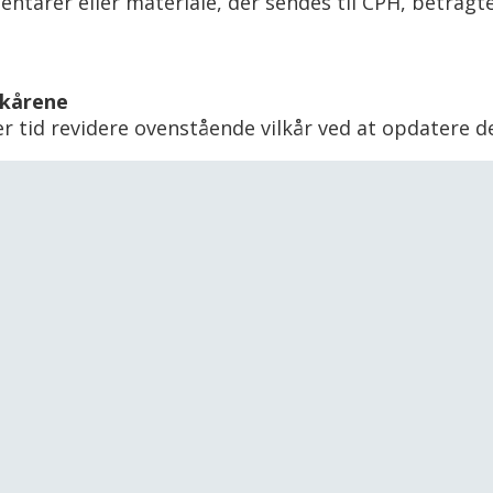
tarer eller materiale, der sendes til CPH, betragte
lkårene
er tid revidere ovenstående vilkår ved at opdatere d