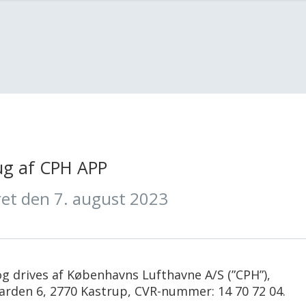
ORMATION
AVNEN
DSPARKERING
R
SELSKABER/PARTNERE
TRANSPORT
PARKERING I LUFTHAVNEN
SPISESTEDER
il rejsen
g
s & tasker
Flyselskaber
Book parkering
Priser og anlæg
Restaurant
r
 forbudt i bagagen
Handlingselskaber
Transport til lufthavnen
Parkeringskort
Café
Bybiler
Elbilparkering
Kiosk
ner
Afsætning og afhentning
Biludlejning
Børnevenlig
rug af CPH APP
gage
 & gaver
Handicapparkering
Terminalbus
Bestil mad online
ret den 7. august 2023
kontrol
Kontrolrapporter
g drives af Københavns Lufthavne A/S (”CPH”),
rden 6, 2770 Kastrup, CVR-nummer: 14 70 72 04.