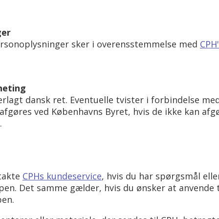
ger
ersonoplysninger sker i overensstemmelse med
CPH'
neting
rlagt dansk ret. Eventuelle tvister i forbindelse med 
al afgøres ved Københavns Byret, hvis de ikke kan afg
.
ntakte
CPHs kundeservice
, hvis du har spørgsmål el
appen. Det samme gælder, hvis du ønsker at anvende t
pen.