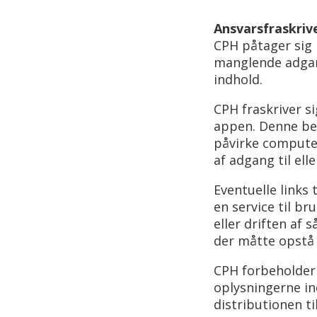
Ansvarsfraskriv
CPH påtager sig i
manglende adgang
indhold.
CPH fraskriver s
appen. Denne beg
påvirke computer
af adgang til ell
Eventuelle links
en service til br
eller driften af
der måtte opstå 
CPH forbeholder s
oplysningerne in
distributionen ti