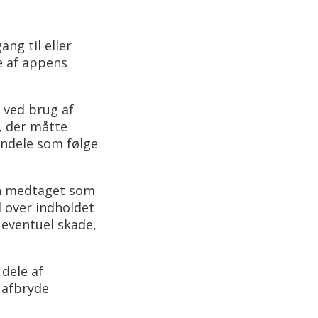
ng til eller
e af appens
 ved brug af
, der måtte
endele som følge
kun medtaget som
l over indholdet
 eventuel skade,
 dele af
 afbryde