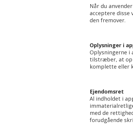
Når du anvender 
acceptere disse 
den fremover.
Oplysninger i a
Oplysningerne i 
tilstræber, at op
komplette eller 
Ejendomsret
Al indholdet i a
immaterialretlig
med de rettighed
forudgående skrif