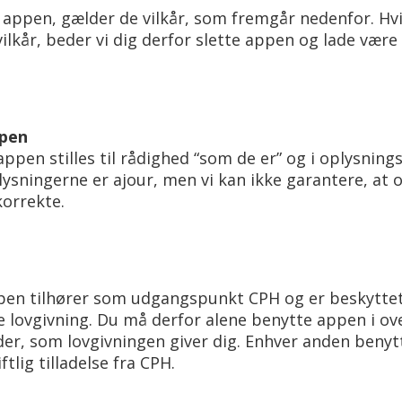
appen, gælder de vilkår, som fremgår nedenfor. Hvi
vilkår, beder vi dig derfor slette appen og lade vær
ppen
appen stilles til rådighed “som de er” og i oplysnin
lysningerne er ajour, men vi kan ikke garantere, at 
korrekte.
ppen tilhører som udgangspunkt CPH og er beskyttet
e lovgivning. Du må derfor alene benytte appen i 
er, som lovgivningen giver dig. Enhver anden benyt
tlig tilladelse fra CPH.