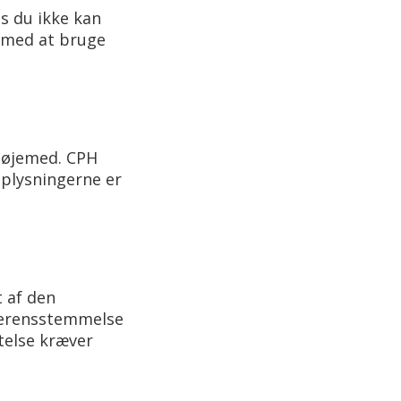
s du ikke kan
e med at bruge
gsøjemed. CPH
oplysningerne er
 af den
overensstemmelse
telse kræver