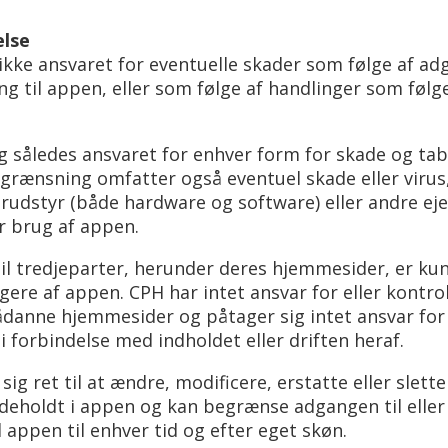
else
kke ansvaret for eventuelle skader som følge af adga
 til appen, eller som følge af handlinger som følg
ig således ansvaret for enhver form for skade og tab
rænsning omfatter også eventuel skade eller virus
udstyr (både hardware og software) eller andre ej
er brug af appen.
 til tredjeparter, herunder deres hjemmesider, er 
ugere af appen. CPH har intet ansvar for eller kontro
 sådanne hjemmesider og påtager sig intet ansvar for
i forbindelse med indholdet eller driften heraf.
ig ret til at ændre, modificere, erstatte eller slette
deholdt i appen og kan begrænse adgangen til eller
l appen til enhver tid og efter eget skøn.