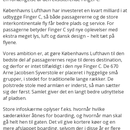
Københavns Lufthavn har investeret en kvart milliard i at
udbygge Finger C, så både passagererne og de store
interkontinentale fly får bedre plads og service. For
passagerne betyder Finger C syd nye oplevelser med
ekstra meget lys, luft og dansk design – helt tæt på
flyene.
Vores ambition er, at gøre Københavns Lufthavn til den
bedste del af passagerernes rejse til deres destination,
og derfor er intet tilfældigt i den nye Finger C. De 670
Arne Jacobsen Syverstole er placeret i hyggelige små
grupper, i stedet for traditionelle lange rækker. De
polstrede stole med armlæn er inderst, så man sætter
sig der først. Samlet giver det en langt bedre udnyttelse
af pladsen.
Store infoskærme oplyser f.eks. hvornår hvilke
sæderækker åbnes for boarding, og hvornår man skal
gå helt hen til gaten. Det vil give kortere køer og en
mere afslappet boarding, selvom der i disse år er flere