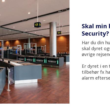
Skal min 
Security?
Har du din h
skal dyret og
øvrige rejsen
Er dyret i en
tilbehør fx h
alarm efters