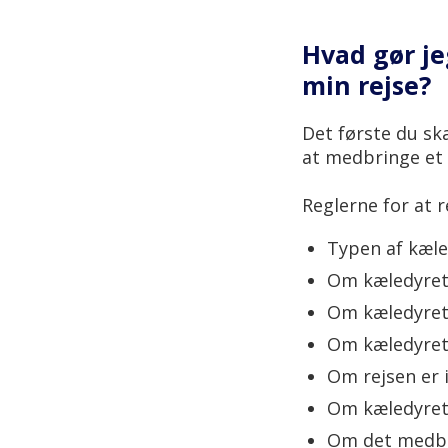
Hvad gør je
min rejse?
Det første du sk
at medbringe et 
Reglerne for at 
Typen af kæl
Om kæledyret 
Om kæledyret
Om kæledyret
Om rejsen er 
Om kæledyret 
Om det medbra