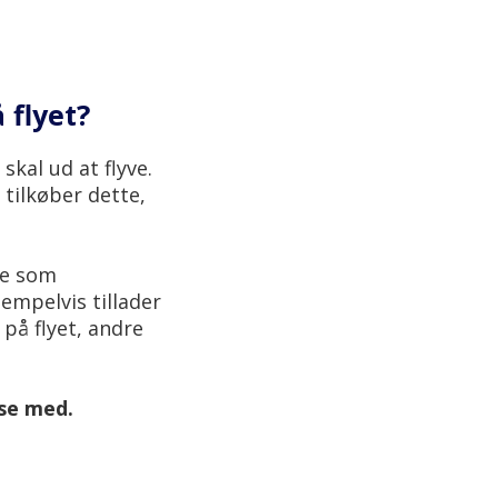
 flyet?
kal ud at flyve.
 tilkøber dette,
se som
empelvis tillader
på flyet, andre
jse med.