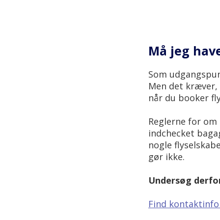
Må jeg have
Som udgangspunkt
Men det kræver, a
når du booker fly
Reglerne for om 
indchecket bagag
nogle flyselskab
gør ikke.
Undersøg derfor 
Find kontaktinfo 