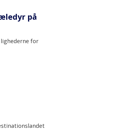
kæledyr på
ulighederne for
estinationslandet