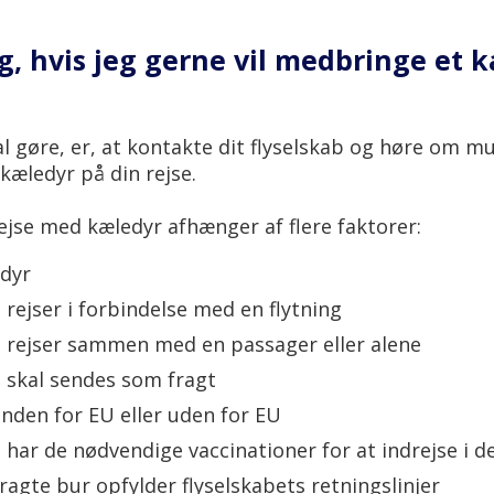
g, hvis jeg gerne vil medbringe et 
al gøre, er, at kontakte dit flyselskab og høre om m
kæledyr på din rejse.
rejse med kæledyr afhænger af flere faktorer:
edyr
rejser i forbindelse med en flytning
 rejser sammen med en passager eller alene
 skal sendes som fragt
inden for EU eller uden for EU
har de nødvendige vaccinationer for at indrejse i d
gte bur opfylder flyselskabets retningslinjer