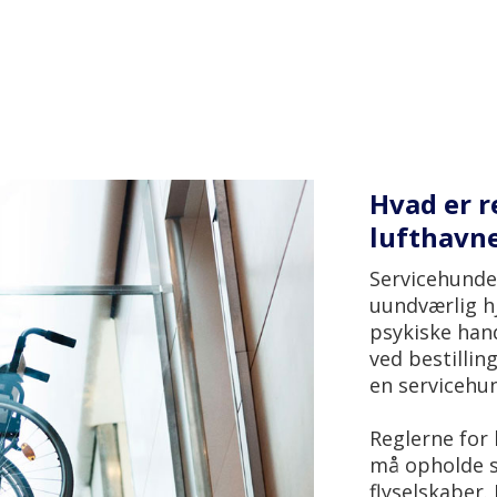
Hvad er r
lufthavn
Servicehunde 
uundværlig hj
psykiske hand
ved bestillin
en servicehu
Reglerne for
må opholde si
flyselskaber. 