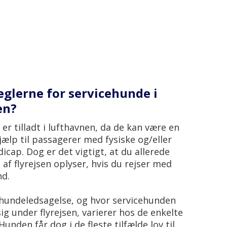
eglerne for servicehunde i
en?
er tilladt i lufthavnen, da de kan være en
ælp til passagerer med fysiske og/eller
icap. Dog er det vigtigt, at du allerede
g af flyrejsen oplyser, hvis du rejser med
nd.
 hundeledsagelse, og hvor servicehunden
g under flyrejsen, varierer hos de enkelte
Hunden får dog i de fleste tilfælde lov til