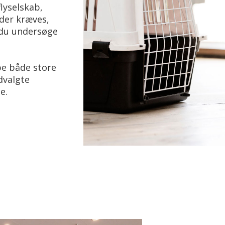
flyselskab,
 der kræves,
l du undersøge
be både store
dvalgte
de.