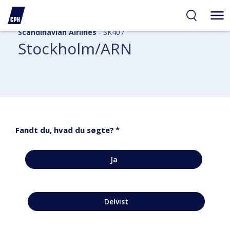
Scandinavian Airlines
- SK407
Stockholm/ARN
*
Fandt du, hvad du søgte?
Ja
Delvist