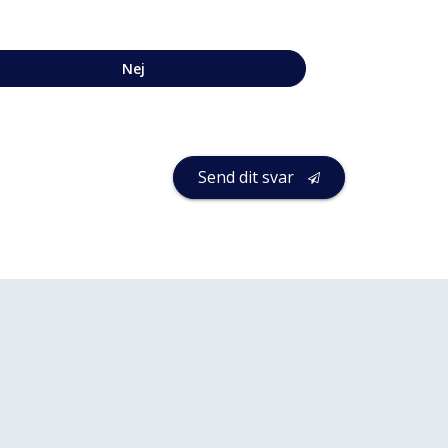
Nej
Business
Send dit svar