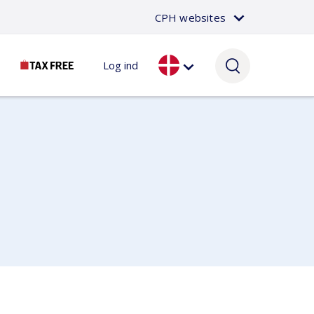
CPH websites
Log ind
Passager
Om CPH