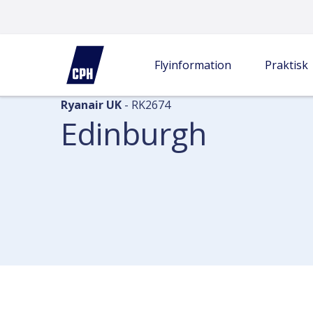
Flyinformation
Ankomster
Edinburgh
Flyinformation
Praktisk
Ryanair UK
- RK2674
Edinburgh