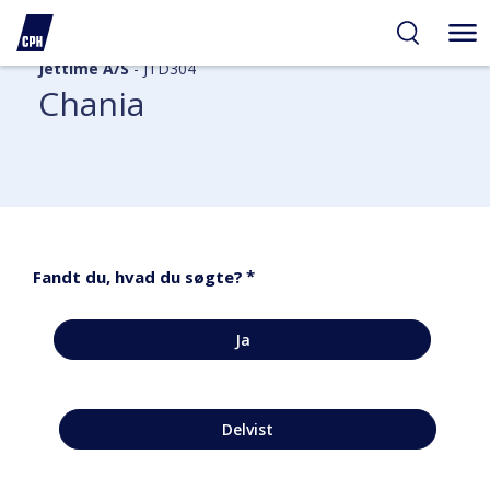
Jettime A/S
- JTD304
Chania
*
Fandt du, hvad du søgte?
Ja
Delvist