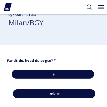
Ryanair
- FR1784
Milan/BGY
*
Fandt du, hvad du søgte?
Ja
Delvist