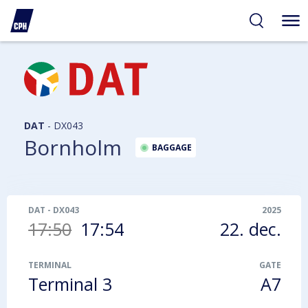
gelighed
hold
på
PH
DAT
-
DX043
Bornholm
BAGGAGE
DAT
-
DX043
2025
17:50
17:54
22. dec.
TERMINAL
GATE
Terminal 3
A7