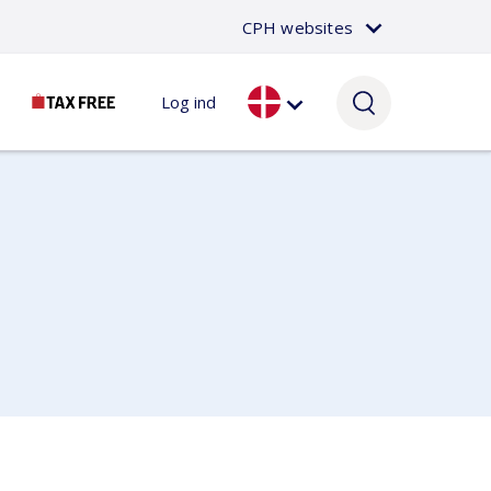
CPH websites
Log ind
Passager
Om CPH