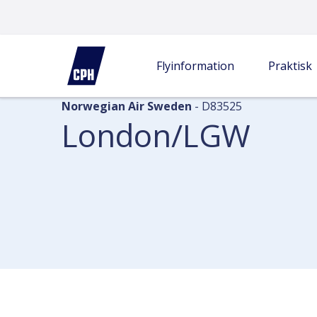
Flyinformation
Ankomster
London/LGW
Flyinformation
Praktisk
Norwegian Air Sweden
- D83525
London/LGW