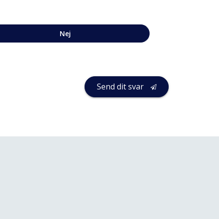
Nej
Business
Send dit svar