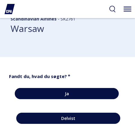
Scandinavian Airlines
- SK2761
Warsaw
*
Fandt du, hvad du søgte?
Ja
Delvist