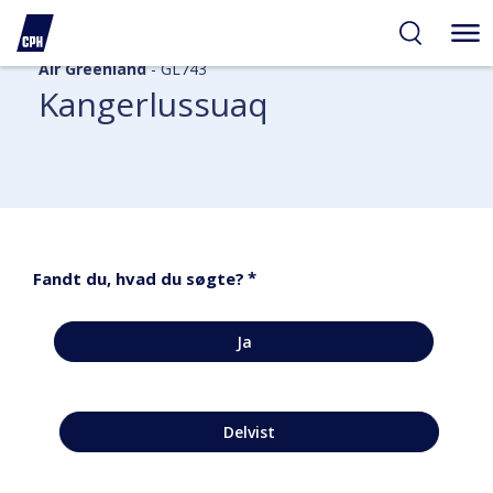
Air Greenland
- GL743
Kangerlussuaq
*
Fandt du, hvad du søgte?
Ja
Delvist