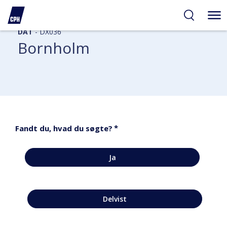
DAT
- DX036
Bornholm
*
Fandt du, hvad du søgte?
Ja
Delvist