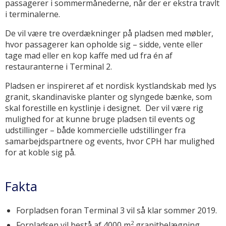
passagerer i sommermånederne, når der er ekstra travlt
i terminalerne.
De vil være tre overdækninger på pladsen med møbler,
hvor passagerer kan opholde sig – sidde, vente eller
tage mad eller en kop kaffe med ud fra én af
restauranterne i Terminal 2.
Pladsen er inspireret af et nordisk kystlandskab med lys
granit, skandinaviske planter og slyngede bænke, som
skal forestille en kystlinje i designet. Der vil være rig
mulighed for at kunne bruge pladsen til events og
udstillinger – både kommercielle udstillinger fra
samarbejdspartnere og events, hvor CPH har mulighed
for at koble sig på.
Fakta
Forpladsen foran Terminal 3 vil så klar sommer 2019.
2
Forpladsen vil bestå af 4000 m
granitbelægning.