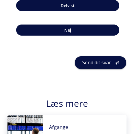
Delvist
Nej
Send dit svar
Læs mere
Afgange