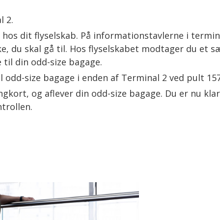
l 2.
hos dit flyselskab. På informationstavlerne i termin
e, du skal gå til. Hos flyselskabet modtager du et sæ
il din odd-size bagage.
il odd-size bagage i enden af Terminal 2 ved pult 15
ngkort, og aflever din odd-size bagage. Du er nu klar t
trollen.