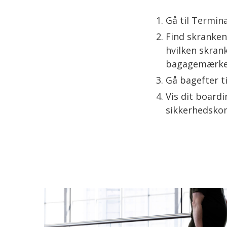
Gå til Termina
Find skranken 
hvilken skrank
bagagemærke t
Gå bagefter t
Vis dit boardi
sikkerhedskon