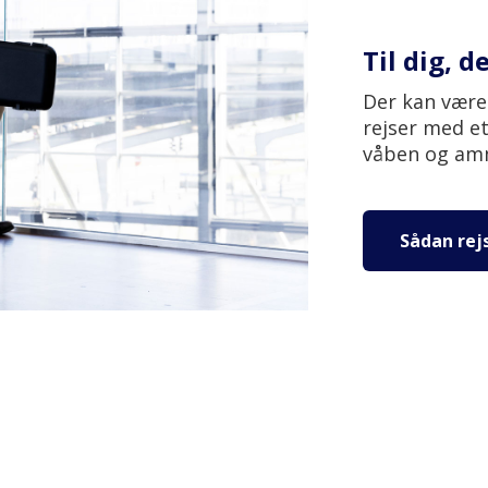
Til dig, 
Der kan være
rejser med e
våben og amm
Sådan rej