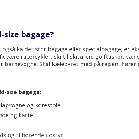
d-size bagage?
 også kaldet stor bagage eller specialbagage, er ek
x være racercykler, ski til skituren, golftasker, værk
er barnevogne. Skal kæledyret med på rejsen, hører
.
dd-size bagage:
klapvogne og kørestole
nde og katte
ds og tilhørende udstyr