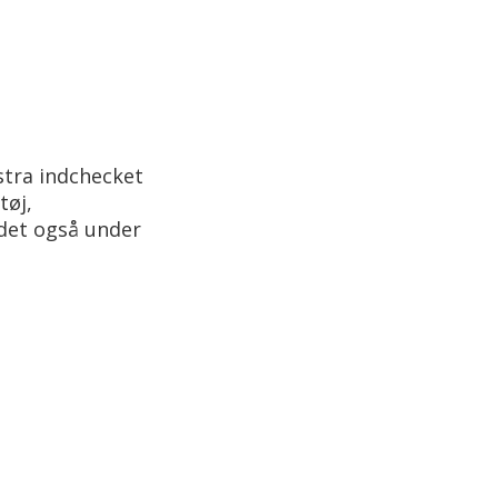
stra indchecket
tøj,
 det også under