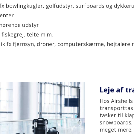
fx bowlingkugler, golfudstyr, surfboards og dykker
menter
lhørende udstyr
 fiskegrej, telte m.m.
nik fx fjernsyn, droner, computerskærme, højtalere 
Leje af t
Hos Airshells
transporttask
tasker til kl
snowboards, 
meget mere.