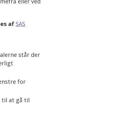
mmefra eller ved
les af
SAS
alerne står der
rligt
enstre for
il at gå til