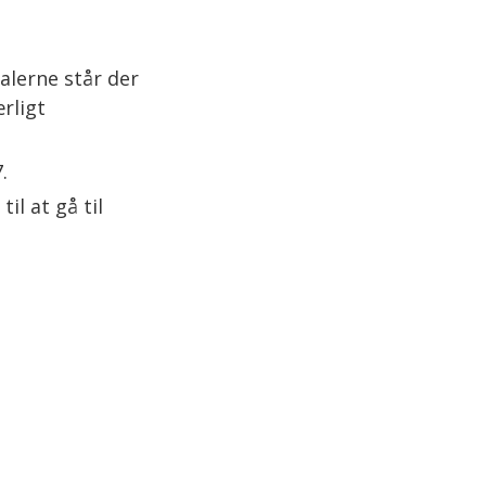
alerne står der
rligt
7.
il at gå til