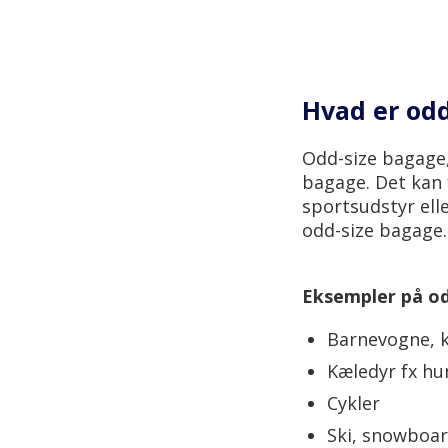
Hvad er od
Odd-size bagage,
bagage. Det kan f
sportsudstyr ell
odd-size bagage
Eksempler på o
Barnevogne, 
Kæledyr fx hu
Cykler
Ski, snowboar