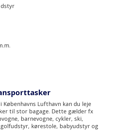
udstyr
m.m.
ransporttasker
 i Københavns Lufthavn kan du leje
er til stor bagage. Dette gælder fx
apvogne, barnevogne, cykler, ski,
golfudstyr, kørestole, babyudstyr og