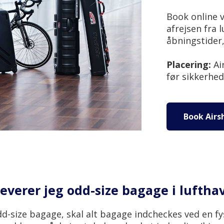
Book online 
afrejsen fra 
åbningstider
Placering:
Air
før sikkerhe
Book Airsh
everer jeg odd-size bagage i lufth
d-size bagage, skal alt bagage indcheckes ved en fy