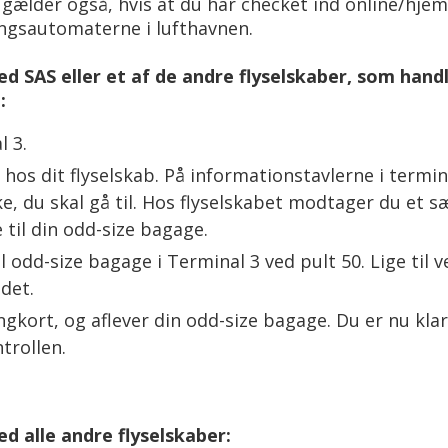
t gælder også, hvis at du har checket ind online/hje
ingsautomaterne i lufthavnen.
ed SAS eller et af de andre flyselskaber, som hand
g
:
l 3.
hos dit flyselskab. På informationstavlerne i termin
e, du skal gå til. Hos flyselskabet modtager du et sæ
il din odd-size bagage.
l odd-size bagage i Terminal 3 ved pult 50. Lige til v
det.
ngkort, og aflever din odd-size bagage. Du er nu klar t
trollen.
ed alle andre flyselskaber: