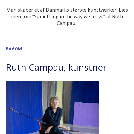
Man skaber et af Danmarks
største kunstværker.
Læs
mere
om ”Something
in the way we move”
af
Ruth
Campau.
BAGOM
Spring karruselnavigation over
Slide 1 af 1 i karrusellen
Ruth Campau, kunstner