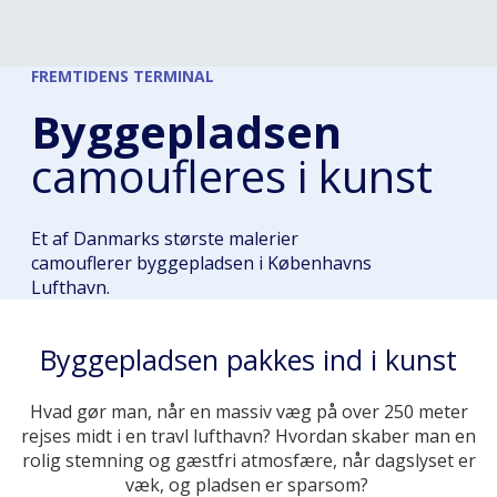
FREMTIDENS TERMINAL
Byggepladsen
camoufleres i kunst
Et af Danmarks største malerier
camouflerer byggepladsen i Københavns
Lufthavn.
Byggepladsen pakkes ind i kunst
Hvad gør man, når en
massiv
væg på over 250 meter
rejses midt i en travl lufthavn?
H
vordan s
kaber man en
rolig stemning og gæstfri atmosfære
, når dagslyset er
væk, og pladsen er sparsom?