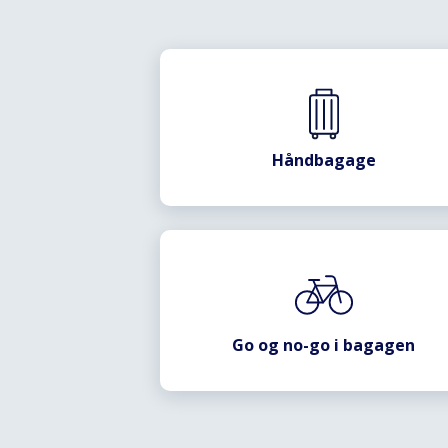
Håndbagage
Go og no-go i bagagen