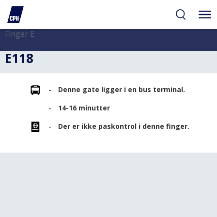
gelighed
hold
på
PH
Finger E
E118
Denne gate ligger i en bus terminal.
14-16 minutter
Der er ikke paskontrol i denne finger.