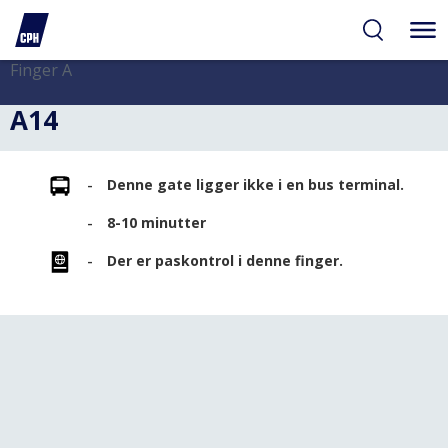
gelighed
hold
på
PH
Finger A
A14
Denne gate ligger ikke i en bus terminal.
8-10 minutter
Der er paskontrol i denne finger.