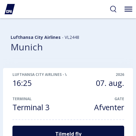
gelighed
hold
på
PH
Lufthansa City Airlines
-
VL2448
Munich
LUFTHANSA CITY AIRLINES
-
VL2448
2026
16:25
07. aug.
TERMINAL
GATE
Terminal 3
Afventer
Tilmeld fly