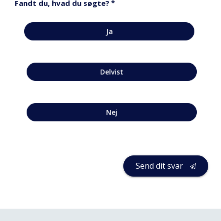
*
Fandt du, hvad du søgte?
Ja
Delvist
Nej
Send dit svar