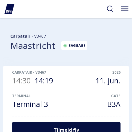
gelighed
hold
på
PH
Carpatair
-
V3467
Maastricht
BAGGAGE
CARPATAIR
-
V3467
2026
14:30
14:19
11. jun.
TERMINAL
GATE
Terminal 3
B3A
Tilmeld fly