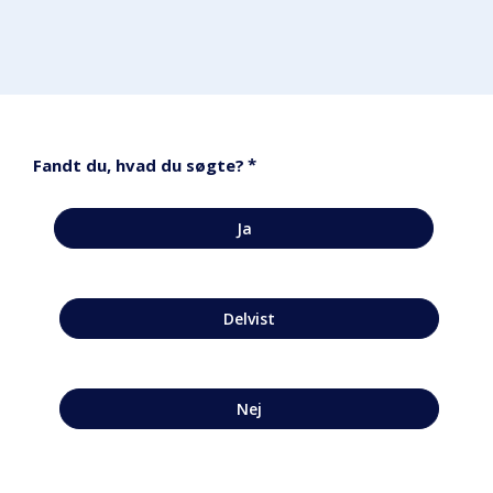
*
Fandt du, hvad du søgte?
Ja
Delvist
Nej