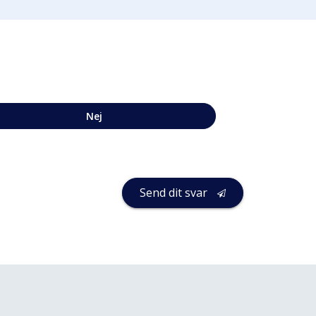
Nej
Send dit svar