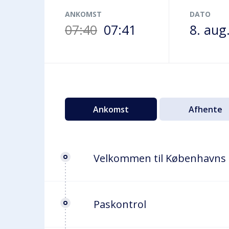
Terminalbus
ANKOMST
DATO
07:40
07:41
8. aug
Ankomst
Afhente
Velkommen til Københavns
Paskontrol