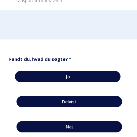
Transport fra lufthavnen
*
Fandt du, hvad du søgte?
Ja
Delvist
Nej