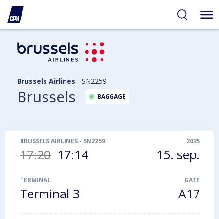
gelighed
hold
på
PH
Brussels Airlines
-
SN2259
Brussels
BAGGAGE
BRUSSELS AIRLINES
-
SN2259
2025
17:20
17:14
15. sep.
TERMINAL
GATE
Terminal 3
A17