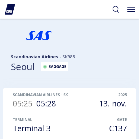
gelighed
hold
på
PH
Scandinavian Airlines
-
SK988
Seoul
BAGGAGE
SCANDINAVIAN AIRLINES
-
SK988
2025
05:25
05:28
13. nov.
TERMINAL
GATE
Terminal 3
C137