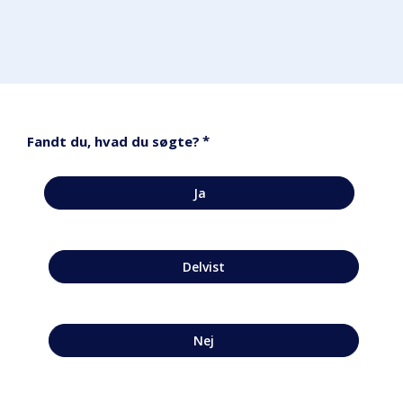
*
Fandt du, hvad du søgte?
Ja
Delvist
Nej