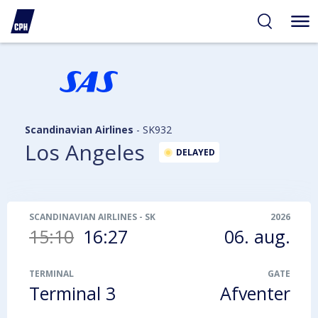
gelighed
hold
på
PH
Scandinavian Airlines
-
SK932
Los Angeles
DELAYED
SCANDINAVIAN AIRLINES
-
SK932
2026
15:10
16:27
06. aug.
TERMINAL
GATE
Terminal 3
Afventer