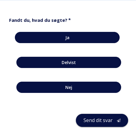
*
Fandt du, hvad du søgte?
Ja
Delvist
Nej
Send dit svar