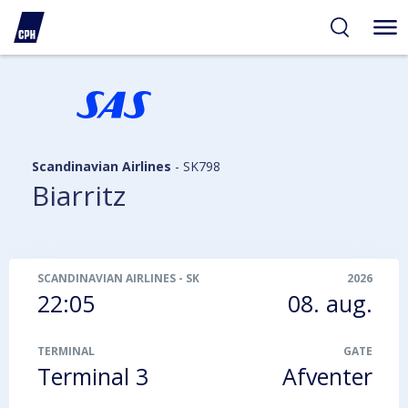
gelighed
hold
på
PH
Scandinavian Airlines
-
SK798
Biarritz
SCANDINAVIAN AIRLINES
-
SK798
2026
22:05
08. aug.
TERMINAL
GATE
Terminal 3
Afventer