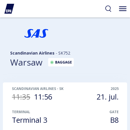
gelighed
hold
på
PH
Scandinavian Airlines
-
SK752
Warsaw
BAGGAGE
SCANDINAVIAN AIRLINES
-
SK752
2025
11:35
11:56
21. jul.
TERMINAL
GATE
Terminal 3
B8