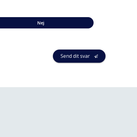
Nej
Send dit svar