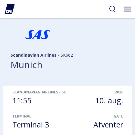
gelighed
hold
på
PH
Scandinavian Airlines
-
SK662
Munich
SCANDINAVIAN AIRLINES
-
SK662
2026
11:55
10. aug.
TERMINAL
GATE
Terminal 3
Afventer