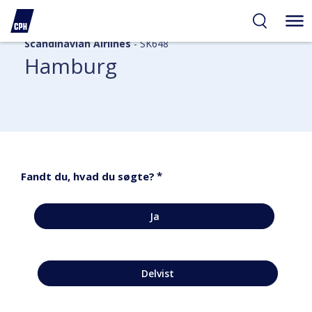
Scandinavian Airlines
- SK648
Hamburg
*
Fandt du, hvad du søgte?
Ja
Delvist