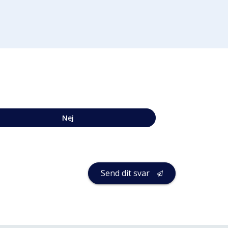
Nej
Send dit svar