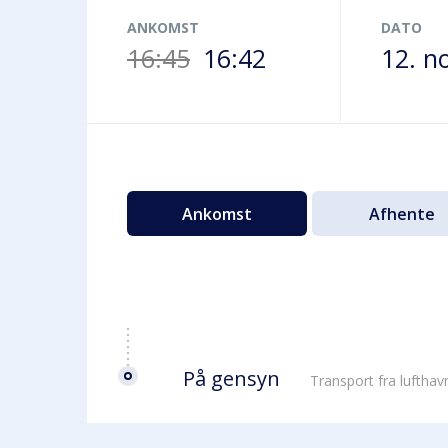
Terminalbus
ANKOMST
DATO
16:45
16:42
12. n
Ankomst
Afhente
På gensyn
Transport fra luftha