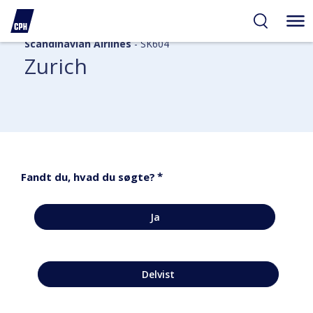
Scandinavian Airlines
- SK604
Zurich
*
Fandt du, hvad du søgte?
Ja
Delvist