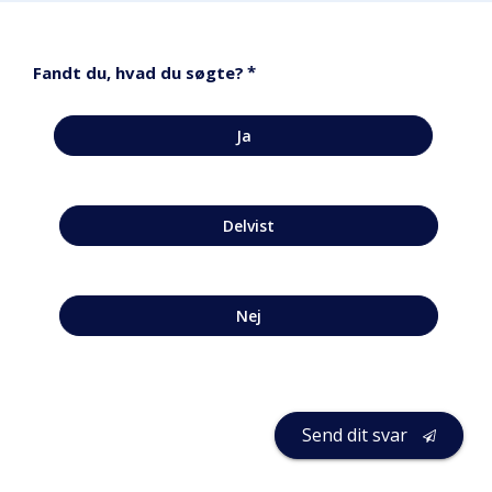
*
Fandt du, hvad du søgte?
Ja
Delvist
Nej
Send dit svar