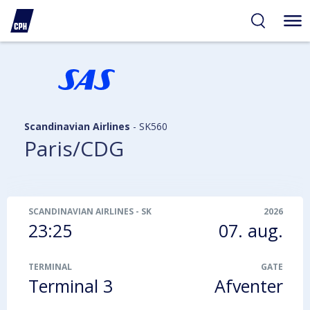
gelighed
hold
på
PH
Scandinavian Airlines
-
SK560
Paris/CDG
SCANDINAVIAN AIRLINES
-
SK560
2026
23:25
07. aug.
TERMINAL
GATE
Terminal 3
Afventer