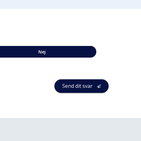
Nej
Send dit svar