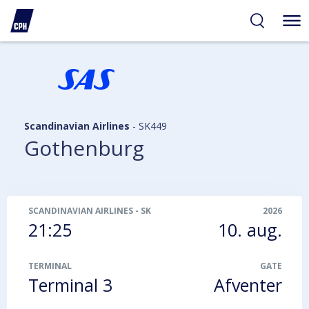
gelighed
hold
på
PH
Scandinavian Airlines
-
SK449
Gothenburg
SCANDINAVIAN AIRLINES
-
SK449
2026
21:25
10. aug.
TERMINAL
GATE
Terminal 3
Afventer