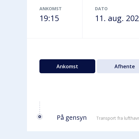
Terminalbus
ANKOMST
DATO
19:15
11. aug. 20
Ankomst
Afhente
På gensyn
Transport fra luftha