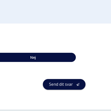
Nej
Send dit svar