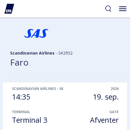
gelighed
hold
på
PH
Scandinavian Airlines
-
SK2952
Faro
SCANDINAVIAN AIRLINES
-
SK2952
2026
14:35
19. sep.
TERMINAL
GATE
Terminal 3
Afventer