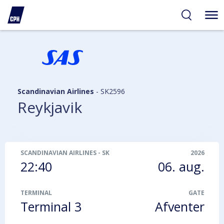
gelighed
hold
på
PH
Scandinavian Airlines
-
SK2596
Reykjavik
SCANDINAVIAN AIRLINES
-
SK2596
2026
22:40
06. aug.
TERMINAL
GATE
Terminal 3
Afventer