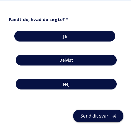
*
Fandt du, hvad du søgte?
Ja
Delvist
Nej
Send dit svar