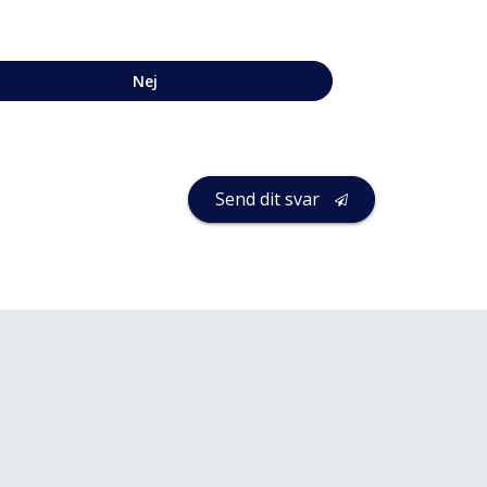
Nej
Send dit svar