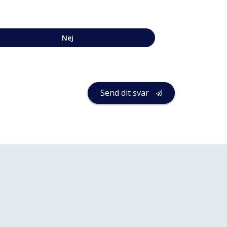
Nej
Send dit svar