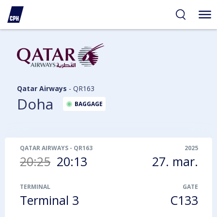
gelighed
hold
på
PH
Qatar Airways
-
QR163
Doha
BAGGAGE
QATAR AIRWAYS
-
QR163
2025
20:25
20:13
27. mar.
TERMINAL
GATE
Terminal 3
C133