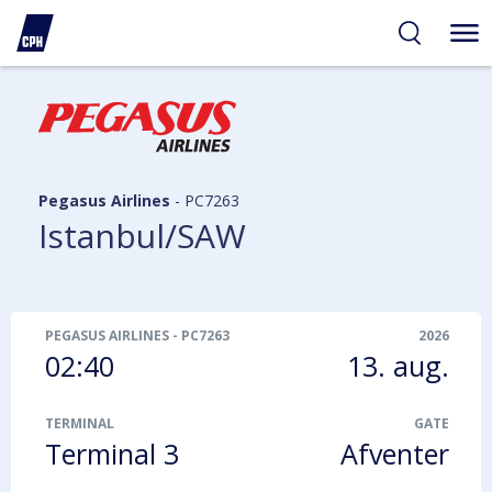
gelighed
hold
på
PH
Pegasus Airlines
-
PC7263
Istanbul/SAW
PEGASUS AIRLINES
-
PC7263
2026
02:40
13. aug.
TERMINAL
GATE
Terminal 3
Afventer