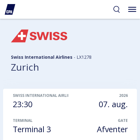
gelighed
hold
på
PH
Swiss International Airlines
-
LX1278
Zurich
SWISS INTERNATIONAL AIRLINES
-
LX1278
2026
23:30
07. aug.
TERMINAL
GATE
Terminal 3
Afventer