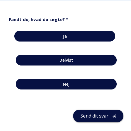
*
Fandt du, hvad du søgte?
Ja
Delvist
Nej
Send dit svar