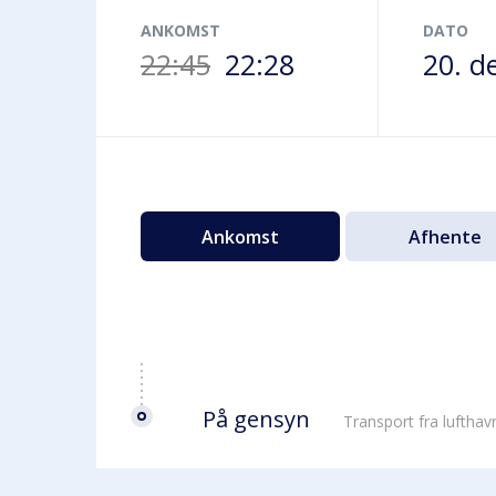
Terminalbus
ANKOMST
DATO
22:45
22:28
20. d
Ankomst
Afhente
På gensyn
Transport fra luftha