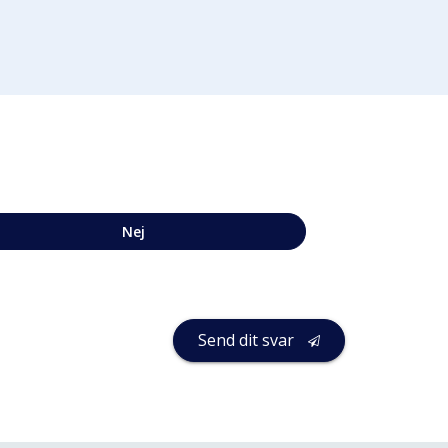
Nej
Send dit svar