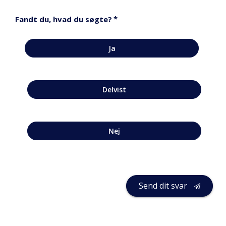
*
Fandt du, hvad du søgte?
Ja
Delvist
Nej
Send dit svar