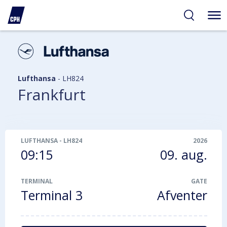
gelighed
hold
på
PH
Lufthansa
-
LH824
Frankfurt
LUFTHANSA
-
LH824
2026
09:15
09. aug.
TERMINAL
GATE
Terminal 3
Afventer