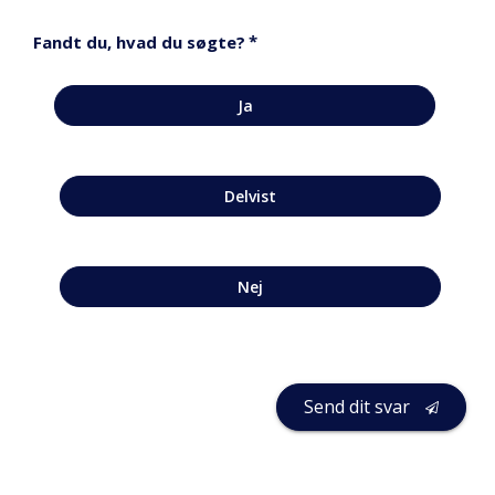
*
Fandt du, hvad du søgte?
Ja
Delvist
Nej
Send dit svar