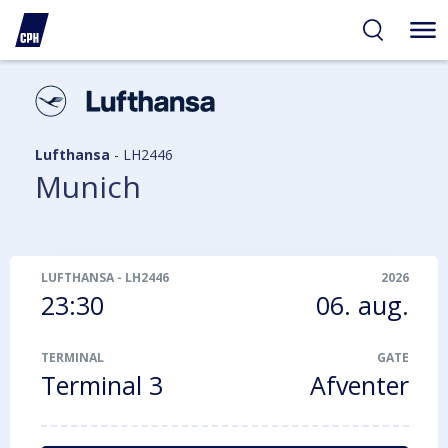
gelighed
hold
på
PH
Lufthansa
-
LH2446
Munich
LUFTHANSA
-
LH2446
2026
23:30
06. aug.
TERMINAL
GATE
Terminal 3
Afventer