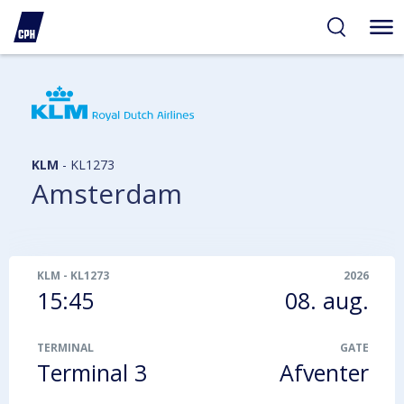
gelighed
hold
på
PH
KLM
-
KL1273
Amsterdam
KLM
-
KL1273
2026
15:45
08. aug.
TERMINAL
GATE
Terminal 3
Afventer