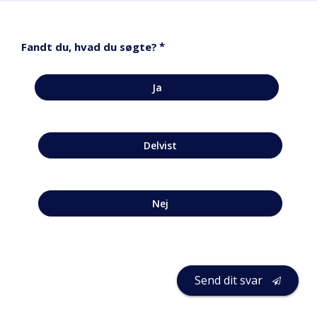
*
Fandt du, hvad du søgte?
Ja
Delvist
Nej
Send dit svar