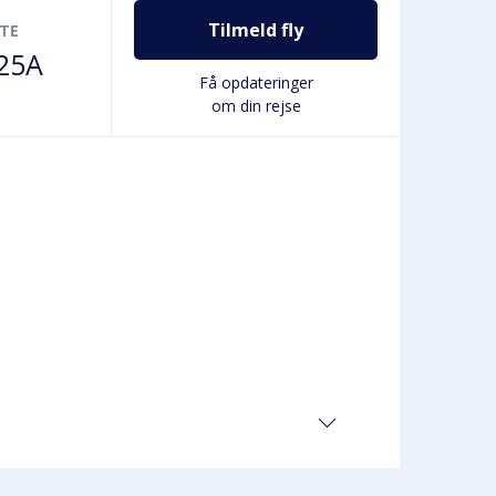
Tilmeld fly
TE
25A
Få opdateringer
om din rejse