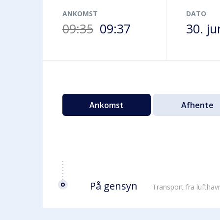
Terminalbus
ANKOMST
DATO
09:35
09:37
30. ju
Ankomst
Afhente
På gensyn
Transport fra luftha