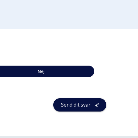
Nej
Send dit svar